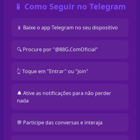
📱 Como Seguir no Telegram
📱 Baixe o app Telegram no seu dispositivo
🔍 Procure por "@88G.ComOficial"
👆 Toque em "Entrar" ou "Join"
🔔 Ative as notificações para não perder
nada
💬 Participe das conversas e interaja