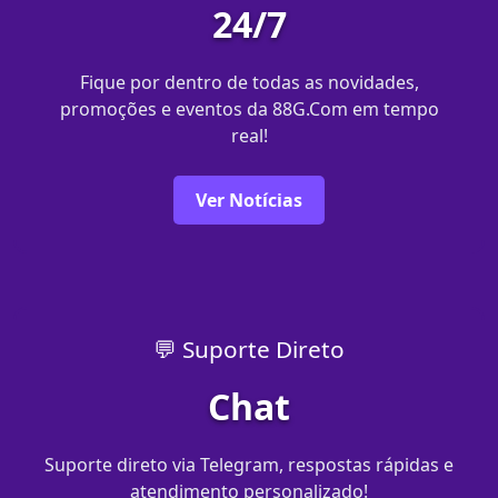
24/7
Fique por dentro de todas as novidades,
promoções e eventos da 88G.Com em tempo
real!
Ver Notícias
💬 Suporte Direto
Chat
Suporte direto via Telegram, respostas rápidas e
atendimento personalizado!