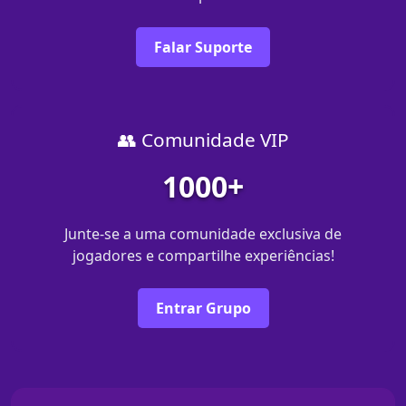
Falar Suporte
👥 Comunidade VIP
1000+
Junte-se a uma comunidade exclusiva de
jogadores e compartilhe experiências!
Entrar Grupo