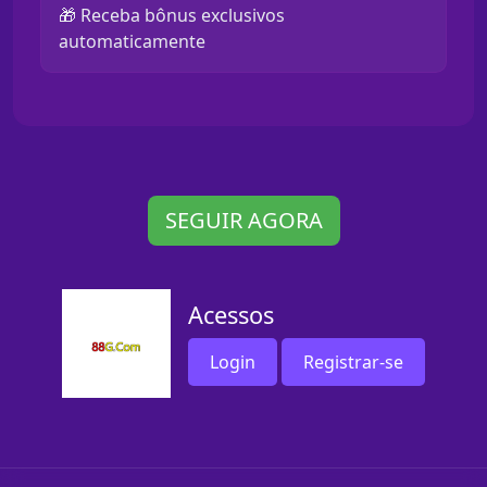
🎁 Receba bônus exclusivos
automaticamente
SEGUIR AGORA
Acessos
Login
Registrar-se