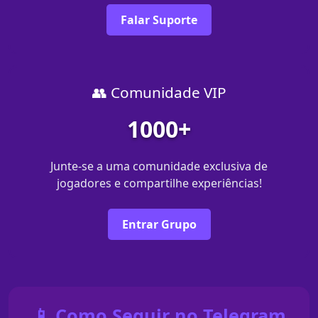
Falar Suporte
👥 Comunidade VIP
1000+
Junte-se a uma comunidade exclusiva de
jogadores e compartilhe experiências!
Entrar Grupo
📱 Como Seguir no Telegram