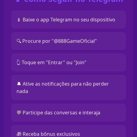
📱 Baixe o app Telegram no seu dispositivo
🔍 Procure por "@888GameOficial"
👆 Toque em "Entrar" ou "Join"
🔔 Ative as notificações para não perder
nada
💬 Participe das conversas e interaja
🎁 Receba bônus exclusivos