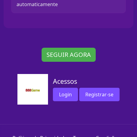
automaticamente
SEGUIR AGORA
Acessos
Login
Registrar-se