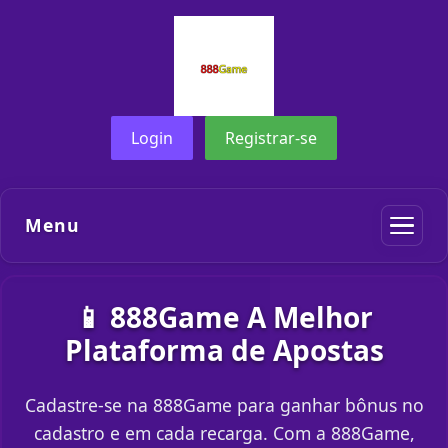
Login
Registrar-se
Menu
📱 888Game A Melhor
Plataforma de Apostas
Cadastre-se na 888Game para ganhar bônus no
cadastro e em cada recarga. Com a 888Game,