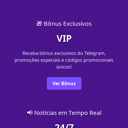
🎁 Bônus Exclusivos
VIP
Receba bônus exclusivos do Telegram,
promoções especiais e códigos promocionais
únicos!
Ver Bônus
📢 Notícias em Tempo Real
24/7