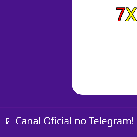
📱 Canal Oficial no Telegram!