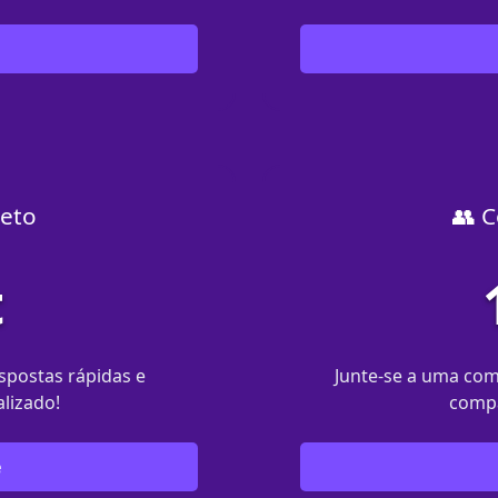
reto
👥 
t
espostas rápidas e
Junte-se a uma com
lizado!
compa
e