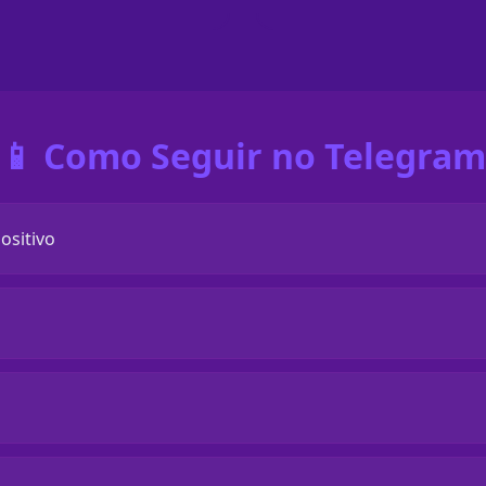
📱 Como Seguir no Telegram
ositivo