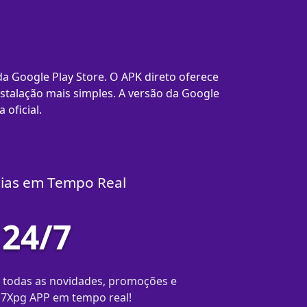
da Google Play Store. O APK direto oferece
instalação mais simples. A versão da Google
 oficial.
cias em Tempo Real
24/7
e todas as novidades, promoções e
 7Xpg APP em tempo real!