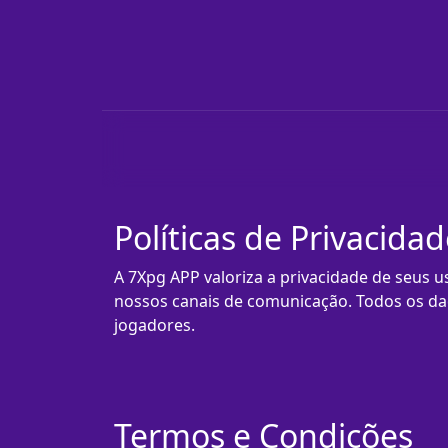
Políticas de Privacida
A 7Xpg APP valoriza a privacidade de seus 
nossos canais de comunicação. Todos os dad
jogadores.
Termos e Condições