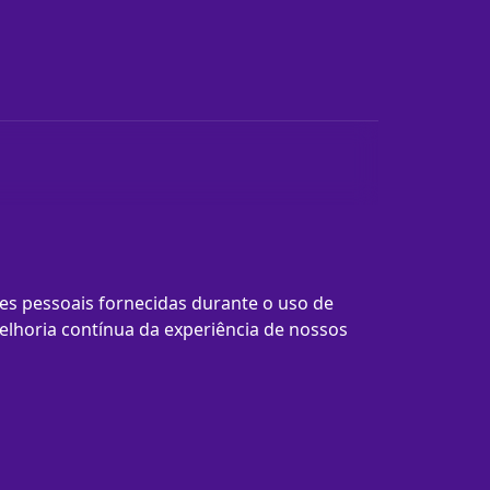
es pessoais fornecidas durante o uso de
elhoria contínua da experiência de nossos