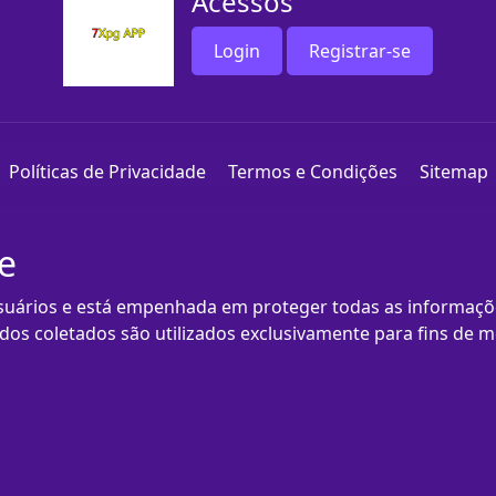
Acessos
Login
Registrar-se
Políticas de Privacidade
Termos e Condições
Sitemap
de
usuários e está empenhada em proteger todas as informaçõ
os coletados são utilizados exclusivamente para fins de m