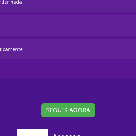
erder nada
a
aticamente
SEGUIR AGORA