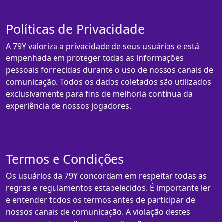
Políticas de Privacidade
A 79Y valoriza a privacidade de seus usuários e está
empenhada em proteger todas as informações
pessoais fornecidas durante o uso de nossos canais de
comunicação. Todos os dados coletados são utilizados
exclusivamente para fins de melhoria contínua da
experiência de nossos jogadores.
Termos e Condições
Os usuários da 79Y concordam em respeitar todas as
regras e regulamentos estabelecidos. É importante ler
e entender todos os termos antes de participar de
nossos canais de comunicação. A violação destes