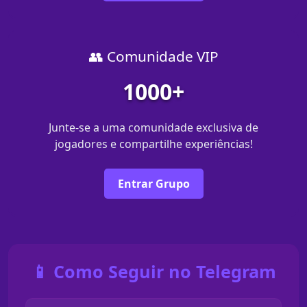
👥 Comunidade VIP
1000+
Junte-se a uma comunidade exclusiva de
jogadores e compartilhe experiências!
Entrar Grupo
📱 Como Seguir no Telegram