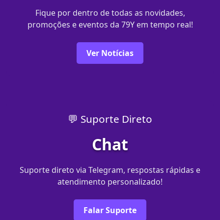
Fique por dentro de todas as novidades,
promoções e eventos da 79Y em tempo real!
Ver Notícias
💬 Suporte Direto
Chat
Suporte direto via Telegram, respostas rápidas e
atendimento personalizado!
Falar Suporte