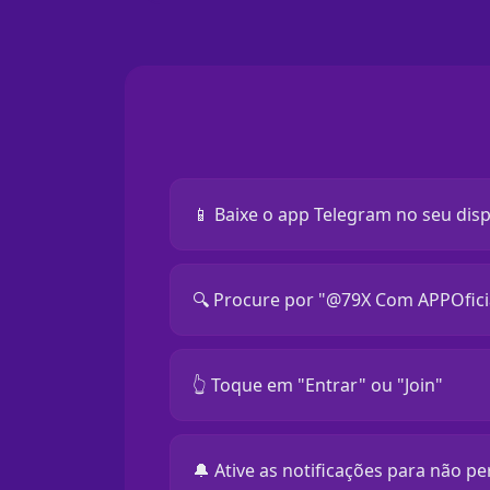
📱 Baixe o app Telegram no seu disp
🔍 Procure por "@79X Com APPOfici
👆 Toque em "Entrar" ou "Join"
🔔 Ative as notificações para não p