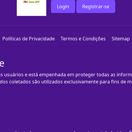
Login
Registrar-se
Políticas de Privacidade
Termos e Condições
Sitemap
de
eus usuários e está empenhada em proteger todas as inform
os coletados são utilizados exclusivamente para fins de m