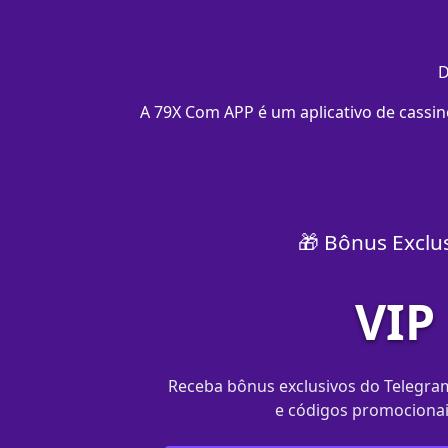
D
A 79X Com APP é um aplicativo de cassin
🎁 Bônus Exclu
VIP
Receba bônus exclusivos do Telegra
e códigos promocionai