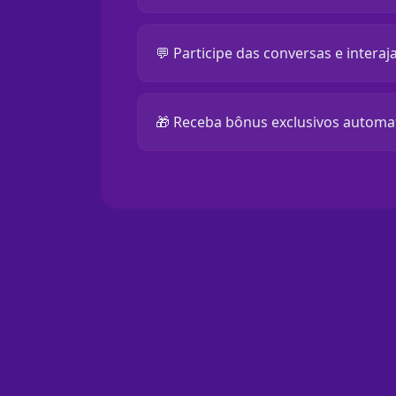
💬 Participe das conversas e interaj
🎁 Receba bônus exclusivos autom