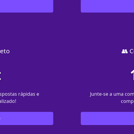
reto
👥 
t
espostas rápidas e
Junte-se a uma com
lizado!
compa
e