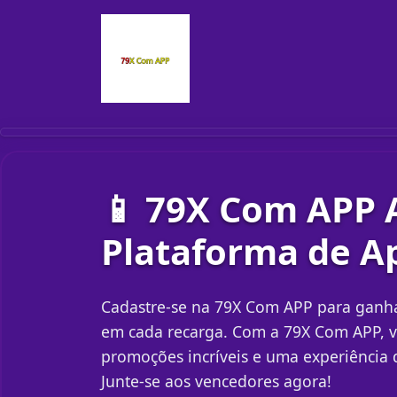
📱 79X Com APP 
Plataforma de A
Cadastre-se na 79X Com APP para ganha
em cada recarga. Com a 79X Com APP, v
promoções incríveis e uma experiência d
Junte-se aos vencedores agora!