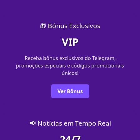
🎁 Bônus Exclusivos
VIP
Receba bônus exclusivos do Telegram,
promoções especiais e códigos promocionais
únicos!
Ver Bônus
📢 Notícias em Tempo Real
24/7