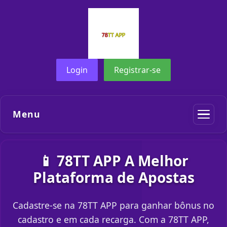
Login
Registrar-se
Menu
📱 78TT APP A Melhor
Plataforma de Apostas
Cadastre-se na 78TT APP para ganhar bônus no
cadastro e em cada recarga. Com a 78TT APP,