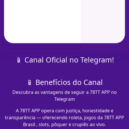
📱 Canal Oficial no Telegram!
📱 Benefícios do Canal
Descubra as vantagens de seguir a 78TT APP no
Telegram
A 78TT APP opera com justiça, honestidade e
transparência — oferecendo roleta, jogos da 78TT APP
Brasil , slots, pôquer e crupiês ao vivo.