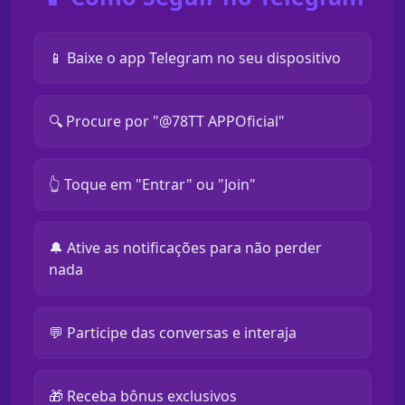
📱 Baixe o app Telegram no seu dispositivo
🔍 Procure por "@78TT APPOficial"
👆 Toque em "Entrar" ou "Join"
🔔 Ative as notificações para não perder
nada
💬 Participe das conversas e interaja
🎁 Receba bônus exclusivos