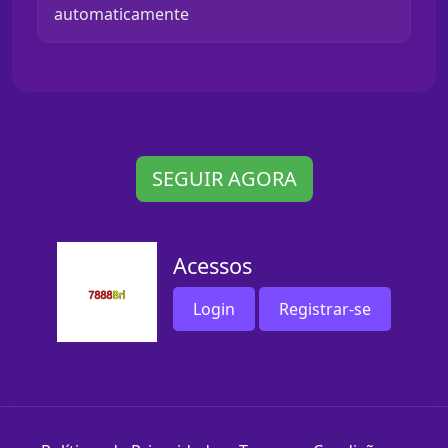
automaticamente
SEGUIR AGORA
Acessos
Login
Registrar-se