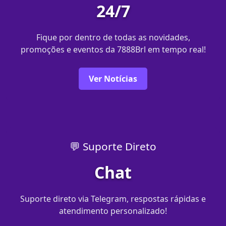
24/7
Fique por dentro de todas as novidades,
promoções e eventos da 7888Brl em tempo real!
Ver Notícias
💬 Suporte Direto
Chat
Suporte direto via Telegram, respostas rápidas e
atendimento personalizado!