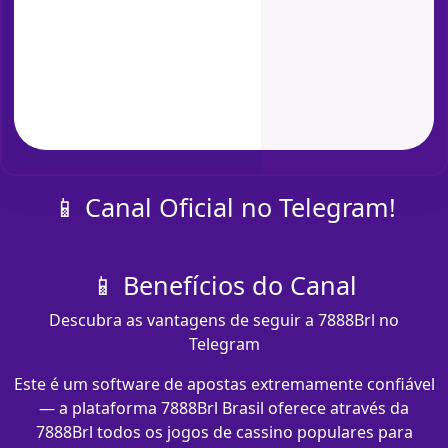
📱 Canal Oficial no Telegram!
📱 Benefícios do Canal
Descubra as vantagens de seguir a 7888Brl no
Telegram
Este é um software de apostas extremamente confiável
— a plataforma 7888Brl Brasil oferece através da
7888Brl todos os jogos de cassino populares para