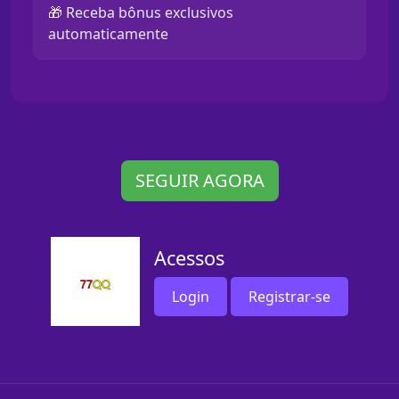
🎁 Receba bônus exclusivos
automaticamente
SEGUIR AGORA
Acessos
Login
Registrar-se