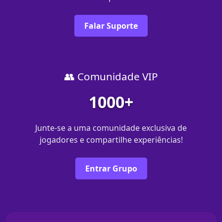
Falar Suporte
👥 Comunidade VIP
1000+
Junte-se a uma comunidade exclusiva de
jogadores e compartilhe experiências!
Entrar Grupo