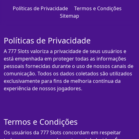
Políticas de Privacidade
Termos e Condições
Sitemap
Políticas de Privacidade
A 777 Slots valoriza a privacidade de seus usuários e
está empenhada em proteger todas as informações
pessoais fornecidas durante o uso de nossos canais de
comunicação. Todos os dados coletados são utilizados
exclusivamente para fins de melhoria contínua da
experiência de nossos jogadores.
Termos e Condições
Os usuários da 777 Slots concordam em respeitar