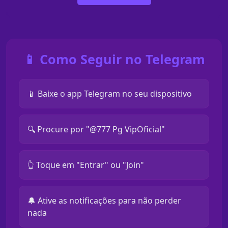
📱 Como Seguir no Telegram
📱 Baixe o app Telegram no seu dispositivo
🔍 Procure por "@777 Pg VipOficial"
👆 Toque em "Entrar" ou "Join"
🔔 Ative as notificações para não perder
nada