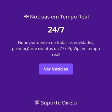
📢 Notícias em Tempo Real
24/7
Fique por dentro de todas as novidades,
promoções e eventos da 777 Pg Vip em tempo
real!
Ver Notícias
💬 Suporte Direto