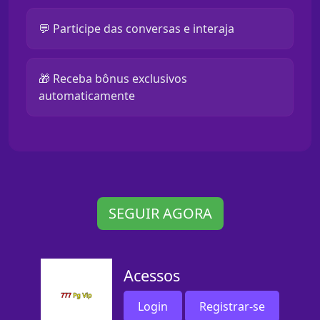
💬 Participe das conversas e interaja
🎁 Receba bônus exclusivos
automaticamente
SEGUIR AGORA
Acessos
Login
Registrar-se