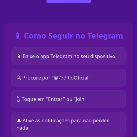
📱 Como Seguir no Telegram
📱 Baixe o app Telegram no seu dispositivo
🔍 Procure por "@777RioOficial"
👆 Toque em "Entrar" ou "Join"
🔔 Ative as notificações para não perder
nada