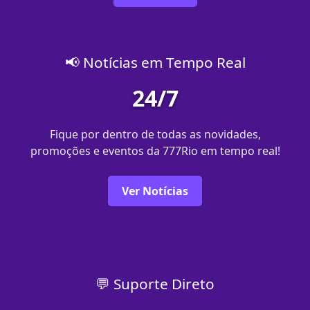
📢 Notícias em Tempo Real
24/7
Fique por dentro de todas as novidades,
promoções e eventos da 777Rio em tempo real!
Ver Notícias
💬 Suporte Direto