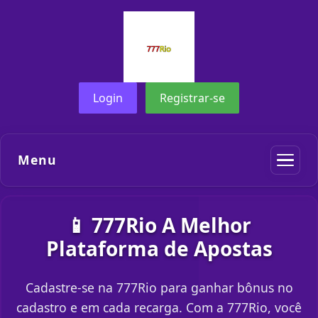
Login
Registrar-se
Menu
📱 777Rio A Melhor
Plataforma de Apostas
Cadastre-se na 777Rio para ganhar bônus no
cadastro e em cada recarga. Com a 777Rio, você