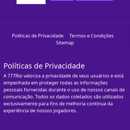
Políticas de Privacidade
Termos e Condições
Sitemap
Políticas de Privacidade
A 777Rio valoriza a privacidade de seus usuários e está
empenhada em proteger todas as informações
pessoais fornecidas durante o uso de nossos canais de
comunicação. Todos os dados coletados são utilizados
exclusivamente para fins de melhoria contínua da
experiência de nossos jogadores.