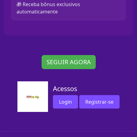
🎁 Receba bônus exclusivos
automaticamente
SEGUIR AGORA
Acessos
Login
Registrar-se