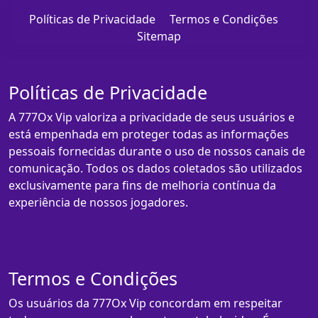
Políticas de Privacidade
Termos e Condições
Sitemap
Políticas de Privacidade
A 777Ox Vip valoriza a privacidade de seus usuários e
está empenhada em proteger todas as informações
pessoais fornecidas durante o uso de nossos canais de
comunicação. Todos os dados coletados são utilizados
exclusivamente para fins de melhoria contínua da
experiência de nossos jogadores.
Termos e Condições
Os usuários da 777Ox Vip concordam em respeitar