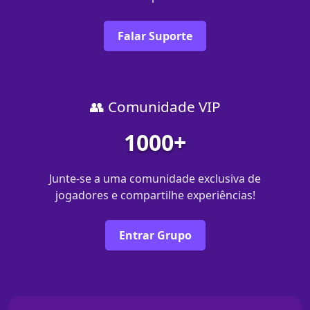
Falar Suporte
👥 Comunidade VIP
1000+
Junte-se a uma comunidade exclusiva de
jogadores e compartilhe experiências!
Entrar Grupo