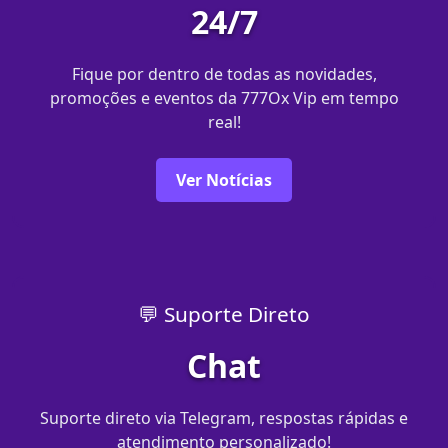
24/7
Fique por dentro de todas as novidades,
promoções e eventos da 777Ox Vip em tempo
real!
Ver Notícias
💬 Suporte Direto
Chat
Suporte direto via Telegram, respostas rápidas e
atendimento personalizado!