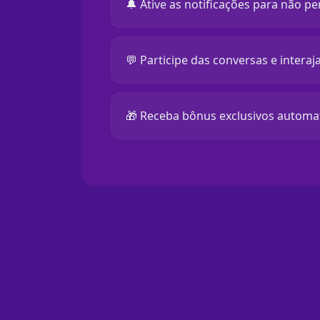
🔔 Ative as notificações para não p
💬 Participe das conversas e interaj
🎁 Receba bônus exclusivos autom