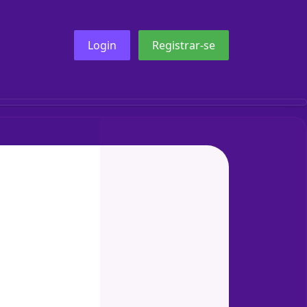
Login
Registrar-se