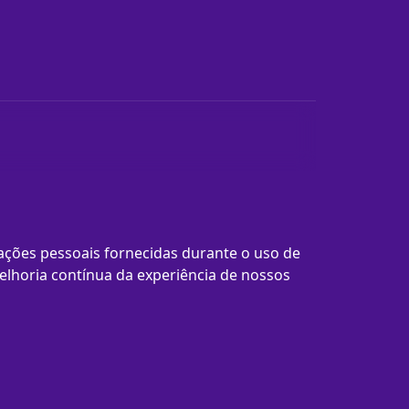
ações pessoais fornecidas durante o uso de
elhoria contínua da experiência de nossos