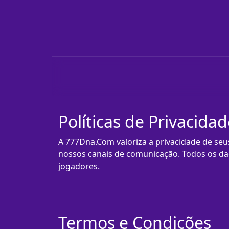
Políticas de Privacida
A 777Dna.Com valoriza a privacidade de se
nossos canais de comunicação. Todos os dad
jogadores.
Termos e Condições