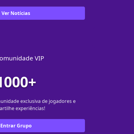
Ver Notícias
Comunidade VIP
1000+
unidade exclusiva de jogadores e
rtilhe experiências!
Entrar Grupo