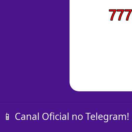
📱 Canal Oficial no Telegram!