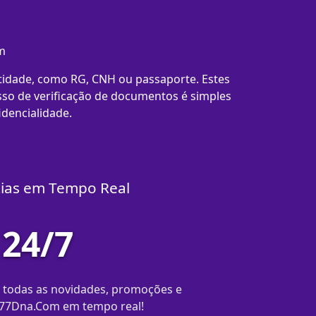
m
ntidade, como RG, CNH ou passaporte. Estes
esso de verificação de documentos é simples
dencialidade.
cias em Tempo Real
24/7
e todas as novidades, promoções e
777Dna.Com em tempo real!