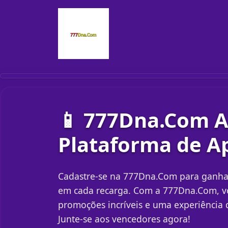
📱 777Dna.Com A
Plataforma de A
Cadastre-se na 777Dna.Com para ganha
em cada recarga. Com a 777Dna.Com, v
promoções incríveis e uma experiência d
Junte-se aos vencedores agora!