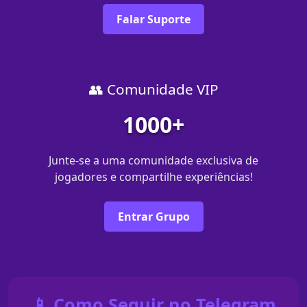
Falar Suporte
👥 Comunidade VIP
1000+
Junte-se a uma comunidade exclusiva de
jogadores e compartilhe experiências!
Entrar Grupo
📱 Como Seguir no Telegram