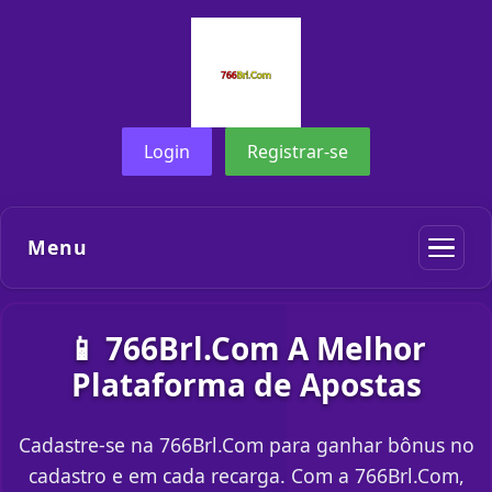
Login
Registrar-se
Menu
📱 766Brl.Com A Melhor
Plataforma de Apostas
Cadastre-se na 766Brl.Com para ganhar bônus no
cadastro e em cada recarga. Com a 766Brl.Com,