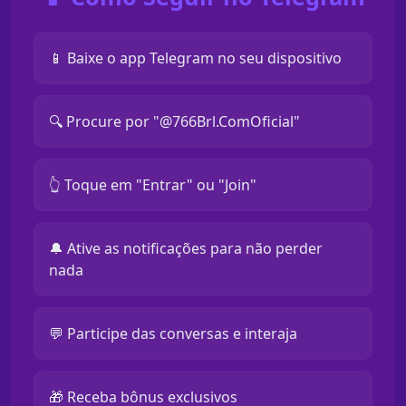
📱 Baixe o app Telegram no seu dispositivo
🔍 Procure por "@766Brl.ComOficial"
👆 Toque em "Entrar" ou "Join"
🔔 Ative as notificações para não perder
nada
💬 Participe das conversas e interaja
🎁 Receba bônus exclusivos