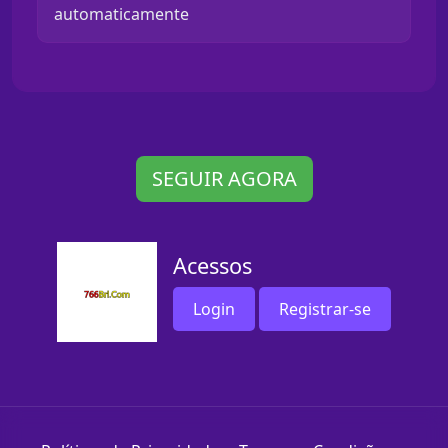
automaticamente
SEGUIR AGORA
Acessos
Login
Registrar-se