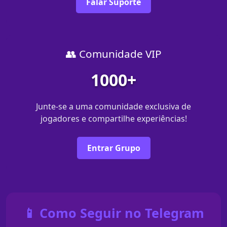
Falar Suporte
👥 Comunidade VIP
1000+
Junte-se a uma comunidade exclusiva de
jogadores e compartilhe experiências!
Entrar Grupo
📱 Como Seguir no Telegram