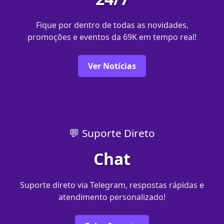
Fique por dentro de todas as novidades,
promoções e eventos da 69K em tempo real!
Ver Notícias
💬 Suporte Direto
Chat
Suporte direto via Telegram, respostas rápidas e
atendimento personalizado!