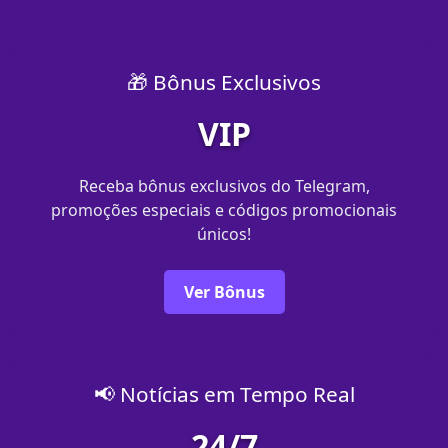
🎁 Bônus Exclusivos
VIP
Receba bônus exclusivos do Telegram,
promoções especiais e códigos promocionais
únicos!
Ver Bônus
📢 Notícias em Tempo Real
24/7