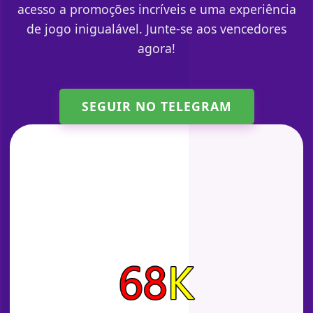
acesso a promoções incríveis e uma experiência
de jogo inigualável. Junte-se aos vencedores
agora!
SEGUIR NO TELEGRAM