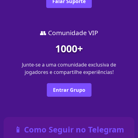
Falar Suporte
👥 Comunidade VIP
1000+
Junte-se a uma comunidade exclusiva de
jogadores e compartilhe experiências!
Entrar Grupo
📱 Como Seguir no Telegram