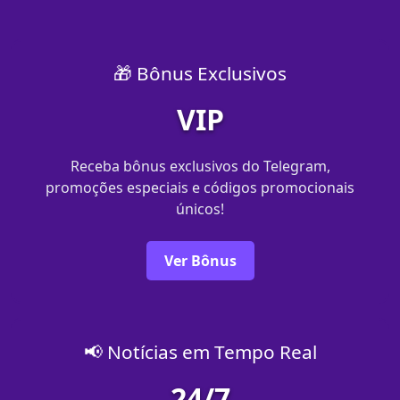
🎁 Bônus Exclusivos
VIP
Receba bônus exclusivos do Telegram,
promoções especiais e códigos promocionais
únicos!
Ver Bônus
📢 Notícias em Tempo Real
24/7