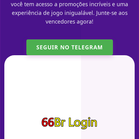
você tem acesso a promoções incríveis e uma
experiência de jogo inigualável. Junte-se aos
vencedores agora!
SEGUIR NO TELEGRAM