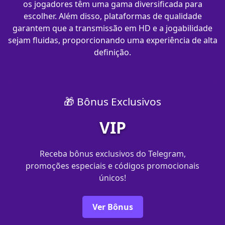
os jogadores têm uma gama diversificada para
escolher. Além disso, plataformas de qualidade
garantem que a transmissão em HD e a jogabilidade
sejam fluidas, proporcionando uma experiência de alta
definição.
🎁 Bônus Exclusivos
VIP
Receba bônus exclusivos do Telegram,
promoções especiais e códigos promocionais
únicos!
Ver Bônus