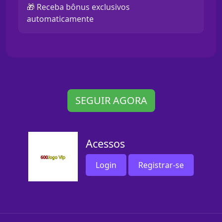
🎁 Receba bônus exclusivos
automaticamente
SEGUIR AGORA
Acessos
Login
Registrar-se