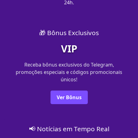
24h.
🎁 Bônus Exclusivos
VIP
Receba bônus exclusivos do Telegram,
promoções especiais e códigos promocionais
únicos!
Ver Bônus
📢 Notícias em Tempo Real