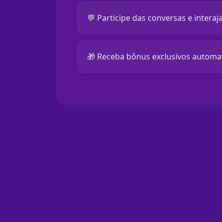
💬 Participe das conversas e interaj
🎁 Receba bônus exclusivos autom