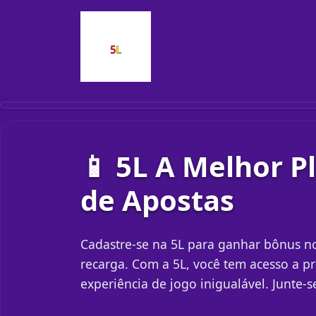
📱 5L A Melhor P
de Apostas
Cadastre-se na 5L para ganhar bônus n
recarga. Com a 5L, você tem acesso a p
experiência de jogo inigualável. Junte-