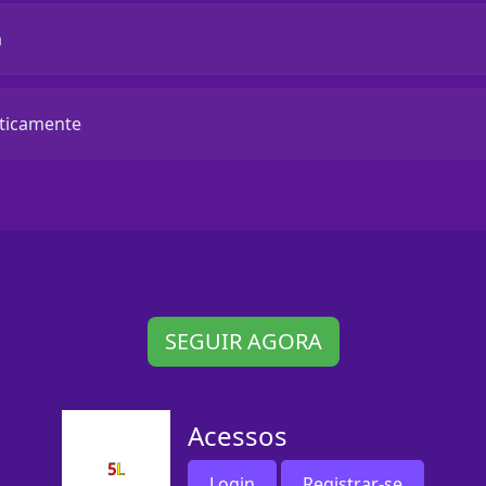
a
aticamente
SEGUIR AGORA
Acessos
Login
Registrar-se