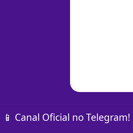
📱 Canal Oficial no Telegram!