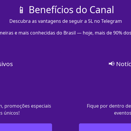
📱 Benefícios do Canal
Descubra as vantagens de seguir a 5L no Telegram
imeiras e mais conhecidas do Brasil — hoje, mais de 90% do
sivos
📢 Notí
m, promoções especiais
Fique por dentro d
s únicos!
eventos