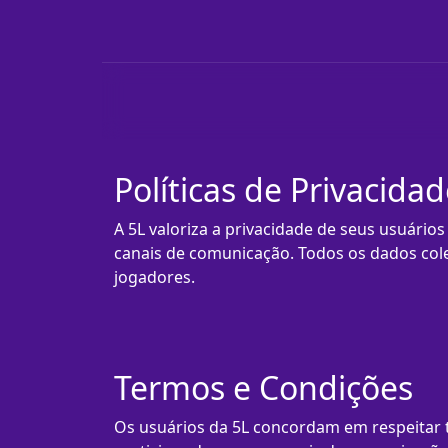
Políticas de Privacida
A 5L valoriza a privacidade de seus usuári
canais de comunicação. Todos os dados cole
jogadores.
Termos e Condições
Os usuários da 5L concordam em respeitar t