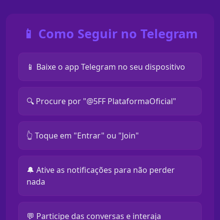
📱 Como Seguir no Telegram
📱 Baixe o app Telegram no seu dispositivo
🔍 Procure por "@5FF PlataformaOficial"
👆 Toque em "Entrar" ou "Join"
🔔 Ative as notificações para não perder
nada
💬 Participe das conversas e interaja