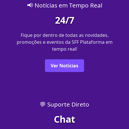
📢 Notícias em Tempo Real
24/7
Fique por dentro de todas as novidades,
promoções e eventos da 5FF Plataforma em
tempo real!
Ver Notícias
💬 Suporte Direto
Chat