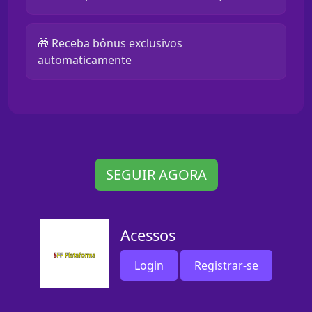
🎁 Receba bônus exclusivos
automaticamente
SEGUIR AGORA
Acessos
Login
Registrar-se