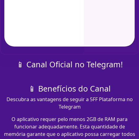
📱 Canal Oficial no Telegram!
📱 Benefícios do Canal
Descubra as vantagens de seguir a 5FF Plataforma no
Telegram
O aplicativo requer pelo menos 2GB de RAM para
funcionar adequadamente. Esta quantidade de
memória garante que o aplicativo possa carregar todos