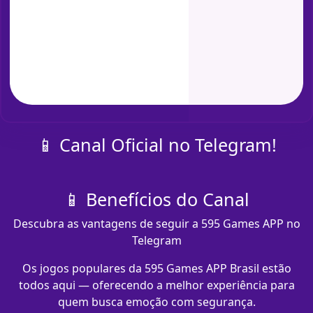
📱 Canal Oficial no Telegram!
📱 Benefícios do Canal
Descubra as vantagens de seguir a 595 Games APP no
Telegram
Os jogos populares da 595 Games APP Brasil estão
todos aqui — oferecendo a melhor experiência para
quem busca emoção com segurança.