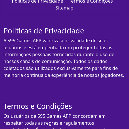
Políticas de Privacidade
Termos e Condições
Sitemap
Políticas de Privacidade
A 595 Games APP valoriza a privacidade de seus
usuários e está empenhada em proteger todas as
informações pessoais fornecidas durante o uso de
nossos canais de comunicação. Todos os dados
coletados são utilizados exclusivamente para fins de
melhoria contínua da experiência de nossos jogadores.
Termos e Condições
Os usuários da 595 Games APP concordam em
respeitar todas as regras e regulamentos