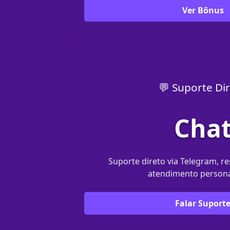
Ver Bônus
💬 Suporte Di
Cha
Suporte direto via Telegram, r
atendimento persona
Falar Suport