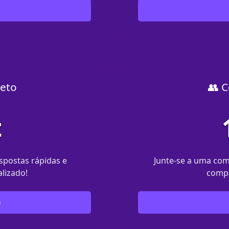
reto
👥 
t
espostas rápidas e
Junte-se a uma com
lizado!
compa
e