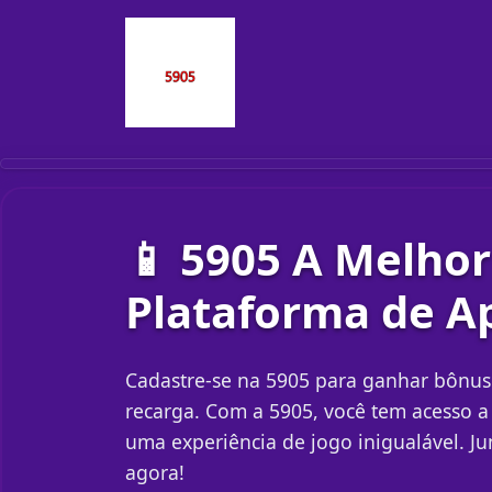
📱 5905 A Melhor
Plataforma de A
Cadastre-se na 5905 para ganhar bônus
recarga. Com a 5905, você tem acesso a
uma experiência de jogo inigualável. J
agora!