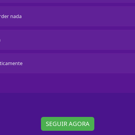
erder nada
a
aticamente
SEGUIR AGORA