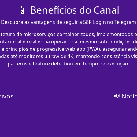
📱 Benefícios do Canal
Descubra as vantagens de seguir a 58R Login no Telegram
itetura de microserviços containerizados, implementados 
utacional e resiliência operacional mesmo sob condições d
 princípios de progressive web app (PWA), assegura rende
as até monitores ultrawide 4K, mantendo consistência visu
patterns e feature detection em tempo de execução.
sivos
📢 Notí