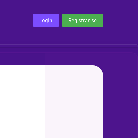
Login
Registrar-se