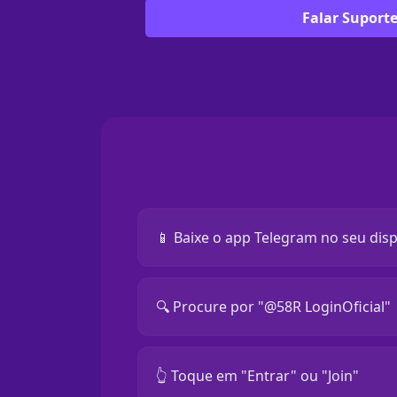
Falar Suport
📱 Baixe o app Telegram no seu disp
🔍 Procure por "@58R LoginOficial"
👆 Toque em "Entrar" ou "Join"