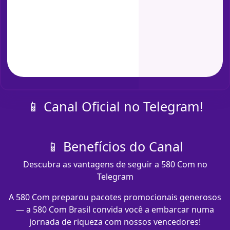
📱 Canal Oficial no Telegram!
📱 Benefícios do Canal
Descubra as vantagens de seguir a 580 Com no
Telegram
A 580 Com preparou pacotes promocionais generosos
— a 580 Com Brasil convida você a embarcar numa
jornada de riqueza com nossos vencedores!