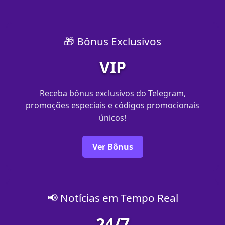
🎁 Bônus Exclusivos
VIP
Receba bônus exclusivos do Telegram,
promoções especiais e códigos promocionais
únicos!
Ver Bônus
📢 Notícias em Tempo Real
24/7