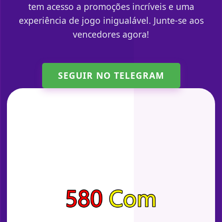
tem acesso a promoções incríveis e uma
experiência de jogo inigualável. Junte-se aos
vencedores agora!
SEGUIR NO TELEGRAM