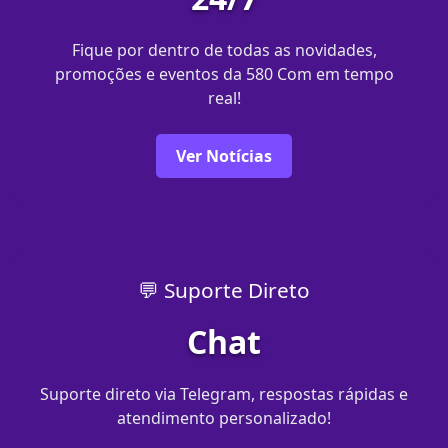
Fique por dentro de todas as novidades,
promoções e eventos da 580 Com em tempo
real!
Ver Notícias
💬 Suporte Direto
Chat
Suporte direto via Telegram, respostas rápidas e
atendimento personalizado!