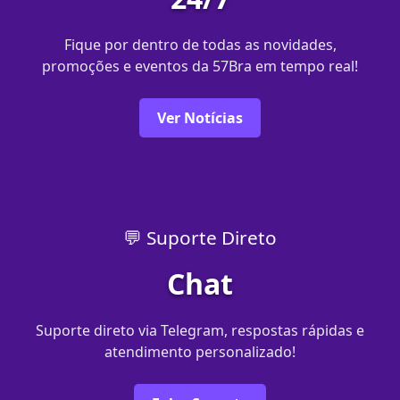
Fique por dentro de todas as novidades,
promoções e eventos da 57Bra em tempo real!
Ver Notícias
💬 Suporte Direto
Chat
Suporte direto via Telegram, respostas rápidas e
atendimento personalizado!