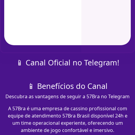
📱 Canal Oficial no Telegram!
📱 Benefícios do Canal
Descubra as vantagens de seguir a 57Bra no Telegram
A 57Bra é uma empresa de cassino profissional com
equipe de atendimento 57Bra Brasil disponível 24h e
um time operacional experiente, oferecendo um
ambiente de jogo confortável e imersivo.