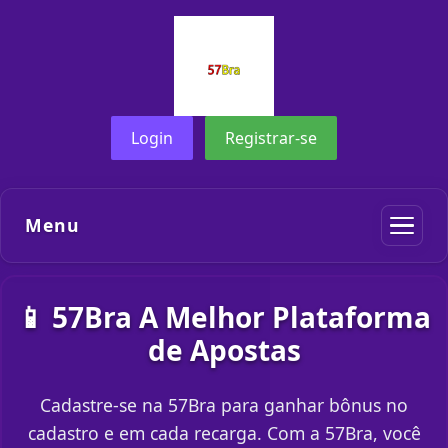
Login
Registrar-se
Menu
📱 57Bra A Melhor Plataforma
de Apostas
Cadastre-se na 57Bra para ganhar bônus no
cadastro e em cada recarga. Com a 57Bra, você