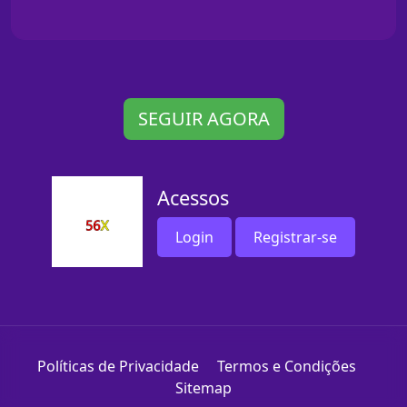
SEGUIR AGORA
Acessos
Login
Registrar-se
Políticas de Privacidade
Termos e Condições
Sitemap