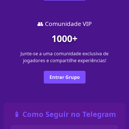
👥 Comunidade VIP
1000+
Junte-se a uma comunidade exclusiva de
jogadores e compartilhe experiências!
Entrar Grupo
📱 Como Seguir no Telegram