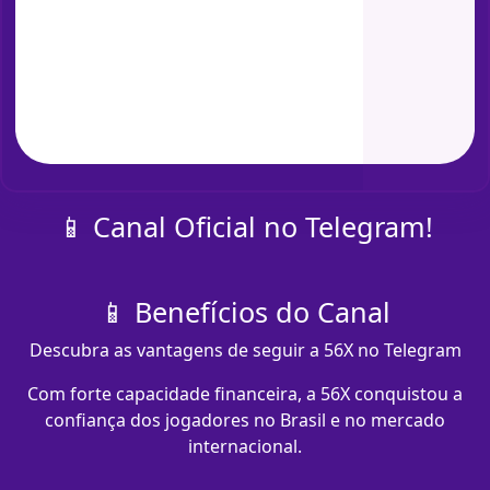
📱 Canal Oficial no Telegram!
📱 Benefícios do Canal
Descubra as vantagens de seguir a 56X no Telegram
Com forte capacidade financeira, a 56X conquistou a
confiança dos jogadores no Brasil e no mercado
internacional.