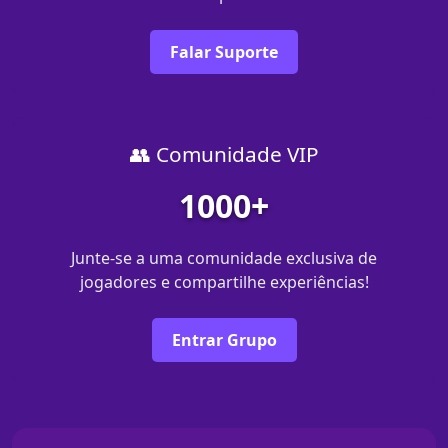
Falar Suporte
👥 Comunidade VIP
1000+
Junte-se a uma comunidade exclusiva de
jogadores e compartilhe experiências!
Entrar Grupo