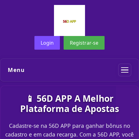
Login
Registrar-se
Menu
📱 56D APP A Melhor
Plataforma de Apostas
Cadastre-se na 56D APP para ganhar bônus no
cadastro e em cada recarga. Com a 56D APP, você