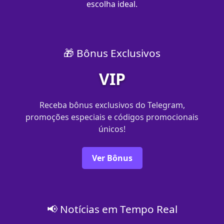
escolha ideal.
🎁 Bônus Exclusivos
VIP
Receba bônus exclusivos do Telegram,
promoções especiais e códigos promocionais
únicos!
Ver Bônus
📢 Notícias em Tempo Real