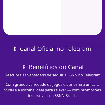
📱 Canal Oficial no Telegram!
📱 Benefícios do Canal
Descubra as vantagens de seguir a 55NN no Telegram
Com grande variedade de jogos e atmosfera única, a
55NN é a escolha ideal para relaxar — com promoções
irresistíveis na 55NN Brasil .