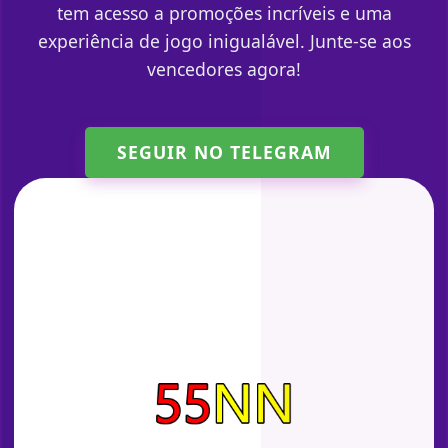
tem acesso a promoções incríveis e uma
experiência de jogo inigualável. Junte-se aos
vencedores agora!
SEGUIR NO TELEGRAM