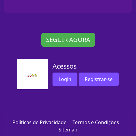
SEGUIR AGORA
Acessos
Login
Registrar-se
Políticas de Privacidade
Termos e Condições
Sitemap