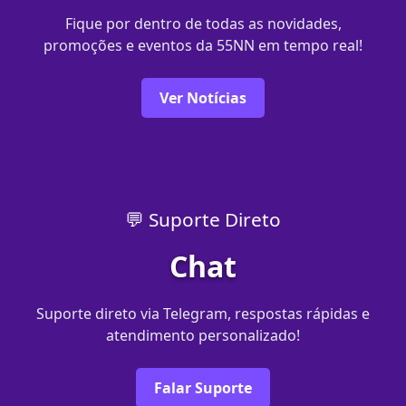
Fique por dentro de todas as novidades,
promoções e eventos da 55NN em tempo real!
Ver Notícias
💬 Suporte Direto
Chat
Suporte direto via Telegram, respostas rápidas e
atendimento personalizado!
Falar Suporte