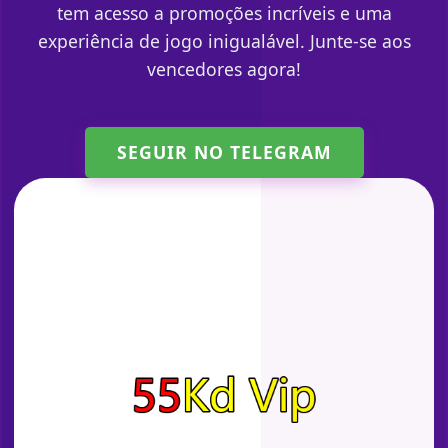
tem acesso a promoções incríveis e uma
experiência de jogo inigualável. Junte-se aos
vencedores agora!
SEGUIR NO TELEGRAM