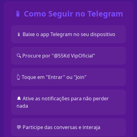
📱 Como Seguir no Telegram
📱 Baixe o app Telegram no seu dispositivo
🔍 Procure por "@55Kd VipOficial"
👆 Toque em "Entrar" ou "Join"
🔔 Ative as notificações para não perder
nada
💬 Participe das conversas e interaja