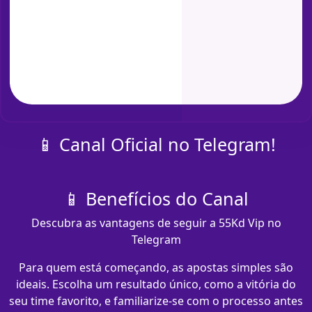
📱 Canal Oficial no Telegram!
📱 Benefícios do Canal
Descubra as vantagens de seguir a 55Kd Vip no
Telegram
Para quem está começando, as apostas simples são
ideais. Escolha um resultado único, como a vitória do
seu time favorito, e familiarize-se com o processo antes