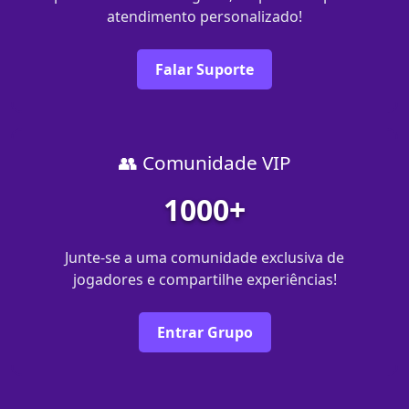
atendimento personalizado!
Falar Suporte
👥 Comunidade VIP
1000+
Junte-se a uma comunidade exclusiva de
jogadores e compartilhe experiências!
Entrar Grupo