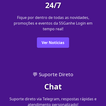
24/7
Fique por dentro de todas as novidades,
promoções e eventos da 55Ganhe Login em
tempo real!
Ver Notícias
💬 Suporte Direto
Chat
Suporte direto via Telegram, respostas rápidas e
atendimento personalizado!