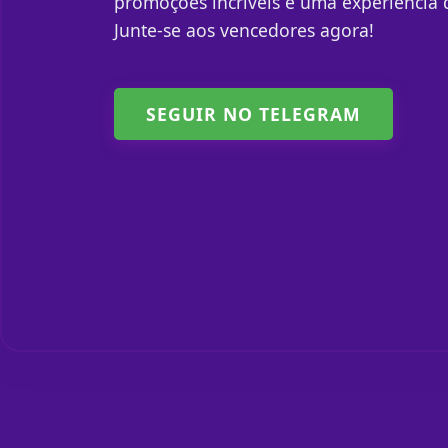
promoções incríveis e uma experiência d
Junte-se aos vencedores agora!
SEGUIR NO TELEGRAM