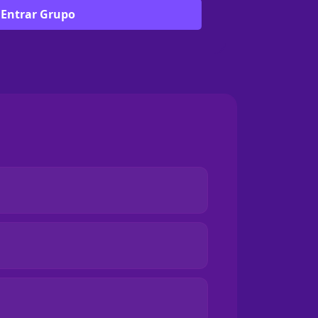
Entrar Grupo