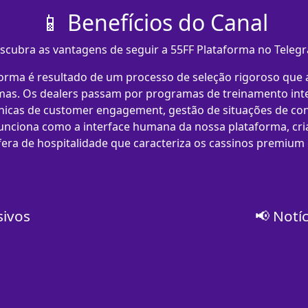
📱 Benefícios do Canal
scubra as vantagens de seguir a 55FF Plataforma no Teleg
aforma é resultado de um processo de seleção rigoroso que 
iomas. Os dealers passam por programas de treinamento int
cas de customer engagement, gestão de situações de conf
funciona como a interface humana da nossa plataforma, cr
ra de hospitalidade que caracteriza os cassinos premium
sivos
📢 Notí