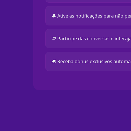
🔔 Ative as notificações para não p
💬 Participe das conversas e interaj
🎁 Receba bônus exclusivos autom