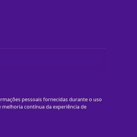
formações pessoais fornecidas durante o uso
e melhoria contínua da experiência de