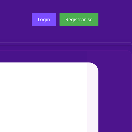
Login
Registrar-se