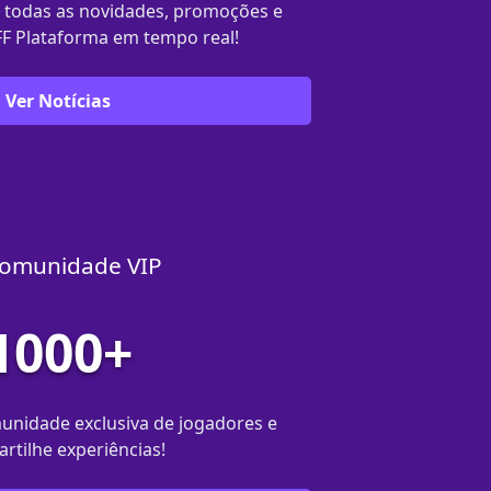
e todas as novidades, promoções e
FF Plataforma em tempo real!
Ver Notícias
Comunidade VIP
1000+
unidade exclusiva de jogadores e
rtilhe experiências!