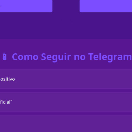
e
📱 Como Seguir no Telegram
ositivo
icial"