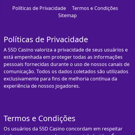
Políticas de Privacidade
Termos e Condições
Sitemap
Políticas de Privacidade
A 55D Casino valoriza a privacidade de seus usuários e
está empenhada em proteger todas as informações
pessoais fornecidas durante o uso de nossos canais de
comunicação. Todos os dados coletados são utilizados
exclusivamente para fins de melhoria contínua da
experiência de nossos jogadores.
Termos e Condições
Os usuários da 55D Casino concordam em respeitar