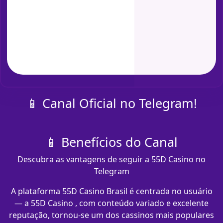
📱 Canal Oficial no Telegram!
📱 Benefícios do Canal
Descubra as vantagens de seguir a 55D Casino no
Telegram
A plataforma 55D Casino Brasil é centrada no usuário
— a 55D Casino , com conteúdo variado e excelente
reputação, tornou-se um dos cassinos mais populares