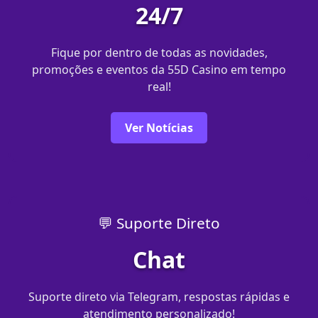
24/7
Fique por dentro de todas as novidades,
promoções e eventos da 55D Casino em tempo
real!
Ver Notícias
💬 Suporte Direto
Chat
Suporte direto via Telegram, respostas rápidas e
atendimento personalizado!