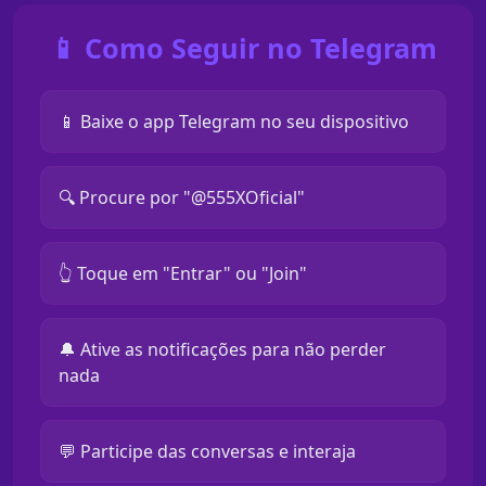
📱 Como Seguir no Telegram
📱 Baixe o app Telegram no seu dispositivo
🔍 Procure por "@555XOficial"
👆 Toque em "Entrar" ou "Join"
🔔 Ative as notificações para não perder
nada
💬 Participe das conversas e interaja