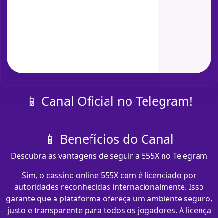
📱 Canal Oficial no Telegram!
📱 Benefícios do Canal
Descubra as vantagens de seguir a 555X no Telegram
Sim, o cassino online 555X com​ é licenciado por
autoridades reconhecidas internacionalmente. Isso
garante que a plataforma ofereça um ambiente seguro,
justo e transparente para todos os jogadores. A licença