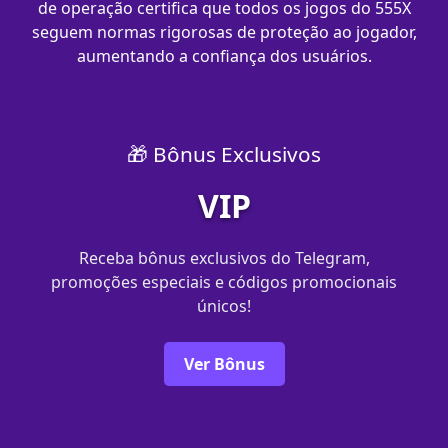
de operação certifica que todos os jogos do 555X
seguem normas rigorosas de proteção ao jogador,
aumentando a confiança dos usuários.
🎁 Bônus Exclusivos
VIP
Receba bônus exclusivos do Telegram,
promoções especiais e códigos promocionais
únicos!
Ver Bônus