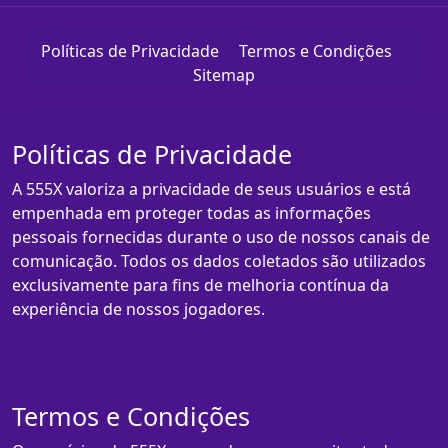
Políticas de Privacidade
Termos e Condições
Sitemap
Políticas de Privacidade
A 555X valoriza a privacidade de seus usuários e está
empenhada em proteger todas as informações
pessoais fornecidas durante o uso de nossos canais de
comunicação. Todos os dados coletados são utilizados
exclusivamente para fins de melhoria contínua da
experiência de nossos jogadores.
Termos e Condições