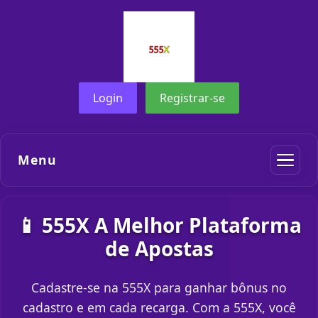
Login
Registrar-se
Menu
📱 555X A Melhor Plataforma
de Apostas
Cadastre-se na 555X para ganhar bônus no
cadastro e em cada recarga. Com a 555X, você