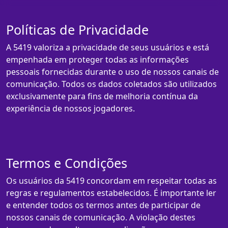
Políticas de Privacidade
A 5419 valoriza a privacidade de seus usuários e está
empenhada em proteger todas as informações
pessoais fornecidas durante o uso de nossos canais de
comunicação. Todos os dados coletados são utilizados
exclusivamente para fins de melhoria contínua da
experiência de nossos jogadores.
Termos e Condições
Os usuários da 5419 concordam em respeitar todas as
regras e regulamentos estabelecidos. É importante ler
e entender todos os termos antes de participar de
nossos canais de comunicação. A violação destes