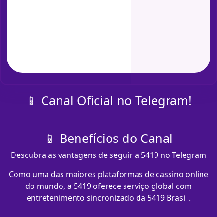
📱 Canal Oficial no Telegram!
📱 Benefícios do Canal
Descubra as vantagens de seguir a 5419 no Telegram
Como uma das maiores plataformas de cassino online
do mundo, a 5419 oferece serviço global com
entretenimento sincronizado da 5419 Brasil .