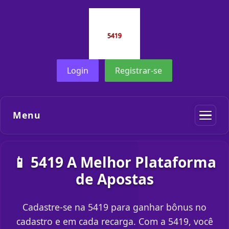
Login
Registrar-se
Menu
📱 5419 A Melhor Plataforma
de Apostas
Cadastre-se na 5419 para ganhar bônus no
cadastro e em cada recarga. Com a 5419, você