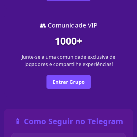
👥 Comunidade VIP
1000+
Junte-se a uma comunidade exclusiva de
jogadores e compartilhe experiências!
Entrar Grupo
📱 Como Seguir no Telegram