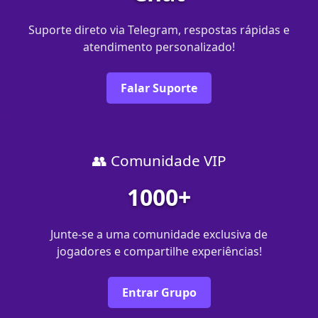
Suporte direto via Telegram, respostas rápidas e
atendimento personalizado!
Falar Suporte
👥 Comunidade VIP
1000+
Junte-se a uma comunidade exclusiva de
jogadores e compartilhe experiências!
Entrar Grupo