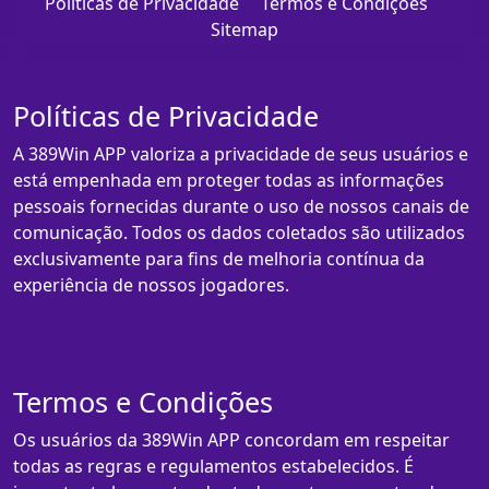
Políticas de Privacidade
Termos e Condições
Sitemap
Políticas de Privacidade
A 389Win APP valoriza a privacidade de seus usuários e
está empenhada em proteger todas as informações
pessoais fornecidas durante o uso de nossos canais de
comunicação. Todos os dados coletados são utilizados
exclusivamente para fins de melhoria contínua da
experiência de nossos jogadores.
Termos e Condições
Os usuários da 389Win APP concordam em respeitar
todas as regras e regulamentos estabelecidos. É