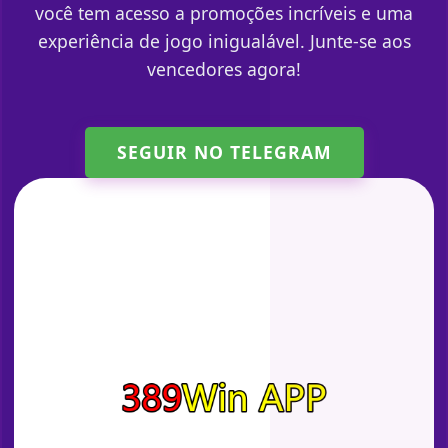
você tem acesso a promoções incríveis e uma
experiência de jogo inigualável. Junte-se aos
vencedores agora!
SEGUIR NO TELEGRAM