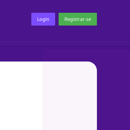
Login
Registrar-se