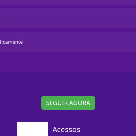
a
aticamente
SEGUIR AGORA
Acessos