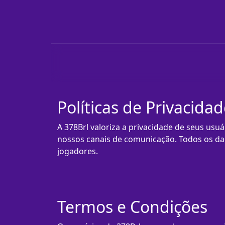
Políticas de Privacida
A 378Brl valoriza a privacidade de seus us
nossos canais de comunicação. Todos os dad
jogadores.
Termos e Condições