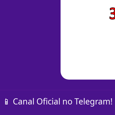
📱 Canal Oficial no Telegram!