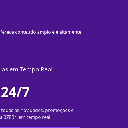
oferece conteúdo amplo e é altamente
cias em Tempo Real
24/7
e todas as novidades, promoções e
a 378Brl em tempo real!