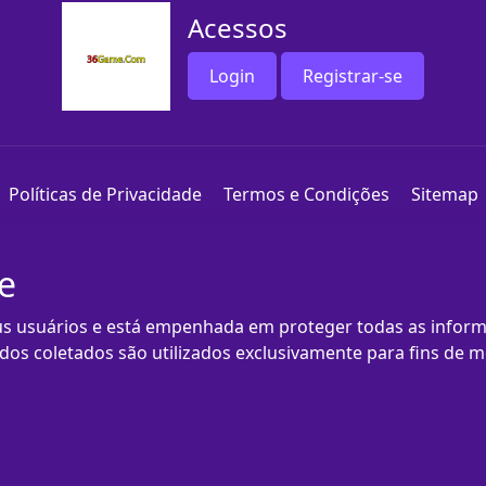
Acessos
Login
Registrar-se
Políticas de Privacidade
Termos e Condições
Sitemap
de
us usuários e está empenhada em proteger todas as inform
os coletados são utilizados exclusivamente para fins de m