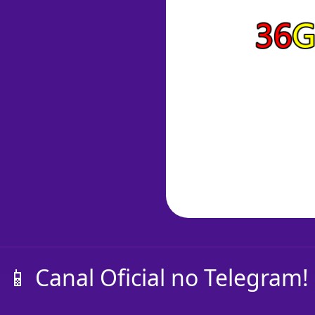
📱 Canal Oficial no Telegram!