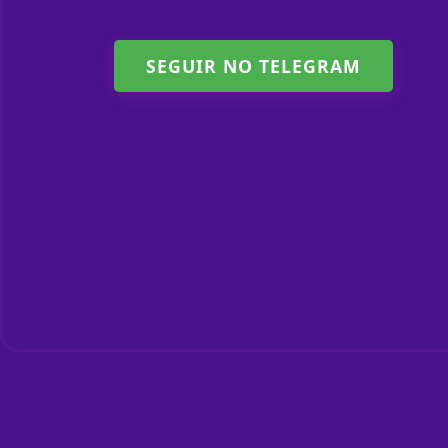
SEGUIR NO TELEGRAM