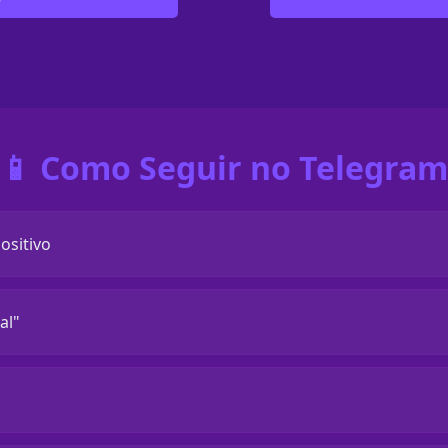
📱 Como Seguir no Telegram
ositivo
al"