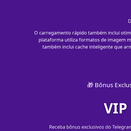
D
O carregamento rápido também inclui oti
plataforma utiliza formatos de imagem 
também inclui cache inteligente que ar
🎁 Bônus Exclu
VIP
Receba bônus exclusivos do Telegra