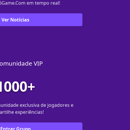
36Game.Com em tempo real!
Ver Notícias
Comunidade VIP
1000+
unidade exclusiva de jogadores e
rtilhe experiências!
Entrar Grupo