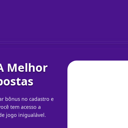
A Melhor
postas
r bônus no cadastro e
ocê tem acesso a
e jogo inigualável.