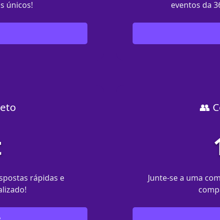
s únicos!
eventos da 
reto
👥 
t
espostas rápidas e
Junte-se a uma com
lizado!
compa
e