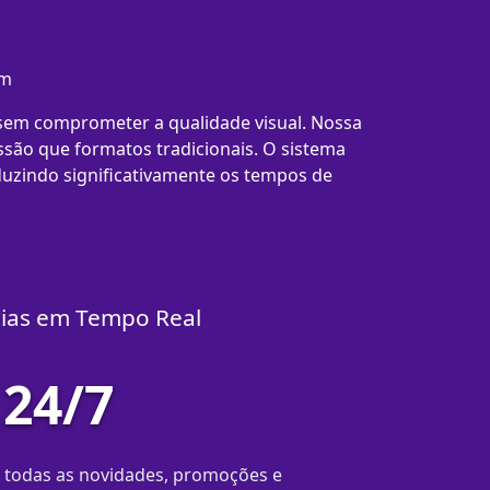
am
em comprometer a qualidade visual. Nossa
ão que formatos tradicionais. O sistema
duzindo significativamente os tempos de
cias em Tempo Real
24/7
e todas as novidades, promoções e