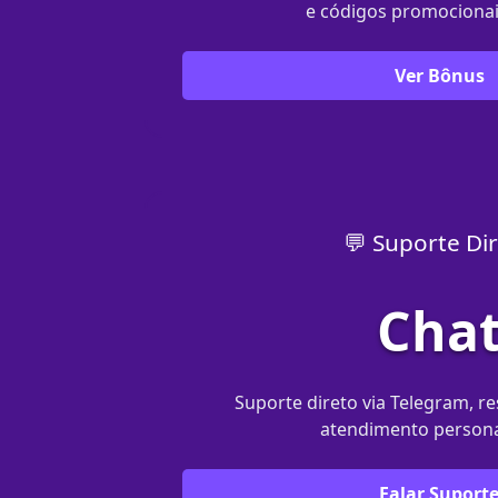
e códigos promocionai
Ver Bônus
💬 Suporte Di
Cha
Suporte direto via Telegram, r
atendimento persona
Falar Suport