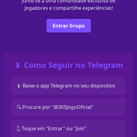
Junte-se a uma comunidade exclusiva de
jogadores e compartilhe experiências!
Entrar Grupo
📱 Como Seguir no Telegram
📱 Baixe o app Telegram no seu dispositivo
🔍 Procure por "@365JogoOficial"
👆 Toque em "Entrar" ou "Join"