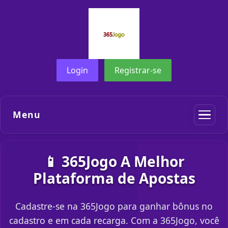
Login
Registrar-se
Menu
📱 365Jogo A Melhor
Plataforma de Apostas
Cadastre-se na 365Jogo para ganhar bônus no
cadastro e em cada recarga. Com a 365Jogo, você