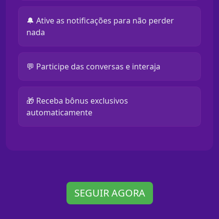
🔔 Ative as notificações para não perder
nada
💬 Participe das conversas e interaja
🎁 Receba bônus exclusivos
automaticamente
SEGUIR AGORA