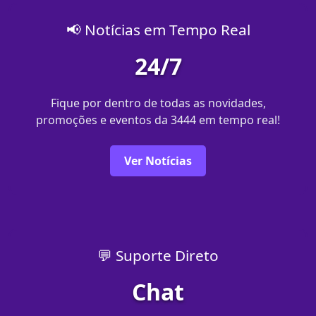
📢 Notícias em Tempo Real
24/7
Fique por dentro de todas as novidades,
promoções e eventos da 3444 em tempo real!
Ver Notícias
💬 Suporte Direto
Chat