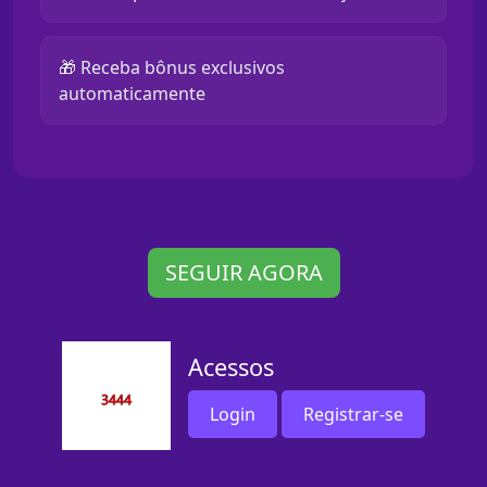
🎁 Receba bônus exclusivos
automaticamente
SEGUIR AGORA
Acessos
Login
Registrar-se