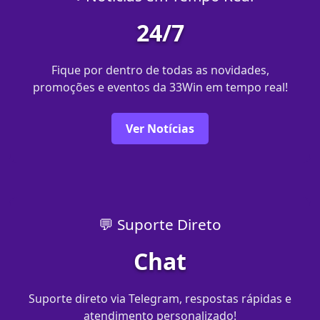
24/7
Fique por dentro de todas as novidades,
promoções e eventos da 33Win em tempo real!
Ver Notícias
💬 Suporte Direto
Chat
Suporte direto via Telegram, respostas rápidas e
atendimento personalizado!