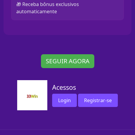
🎁 Receba bônus exclusivos
automaticamente
SEGUIR AGORA
Acessos
Login
Registrar-se