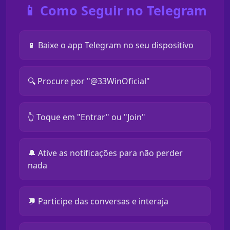
📱 Como Seguir no Telegram
📱 Baixe o app Telegram no seu dispositivo
🔍 Procure por "@33WinOficial"
👆 Toque em "Entrar" ou "Join"
🔔 Ative as notificações para não perder
nada
💬 Participe das conversas e interaja