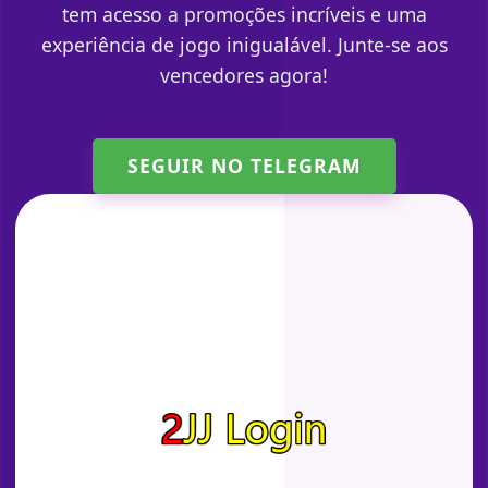
tem acesso a promoções incríveis e uma
experiência de jogo inigualável. Junte-se aos
vencedores agora!
SEGUIR NO TELEGRAM