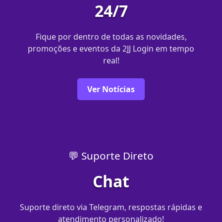
24/7
Fique por dentro de todas as novidades,
promoções e eventos da 2JJ Login em tempo
real!
Ver Notícias
💬 Suporte Direto
Chat
Suporte direto via Telegram, respostas rápidas e
atendimento personalizado!