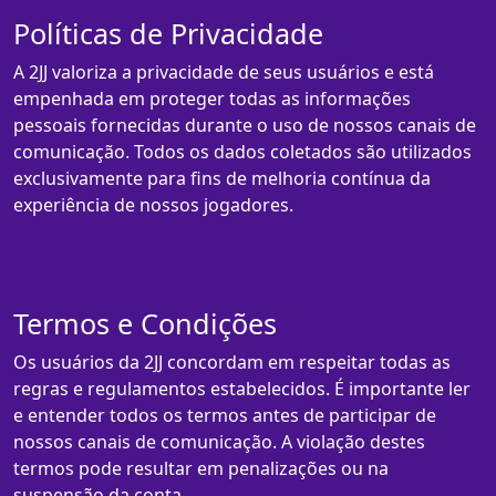
Políticas de Privacidade
A 2JJ valoriza a privacidade de seus usuários e está
empenhada em proteger todas as informações
pessoais fornecidas durante o uso de nossos canais de
comunicação. Todos os dados coletados são utilizados
exclusivamente para fins de melhoria contínua da
experiência de nossos jogadores.
Termos e Condições
Os usuários da 2JJ concordam em respeitar todas as
regras e regulamentos estabelecidos. É importante ler
e entender todos os termos antes de participar de
nossos canais de comunicação. A violação destes
termos pode resultar em penalizações ou na
suspensão da conta.