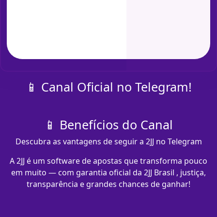
📱 Canal Oficial no Telegram!
📱 Benefícios do Canal
Descubra as vantagens de seguir a 2JJ no Telegram
A 2JJ é um software de apostas que transforma pouco
em muito — com garantia oficial da 2JJ Brasil , justiça,
transparência e grandes chances de ganhar!