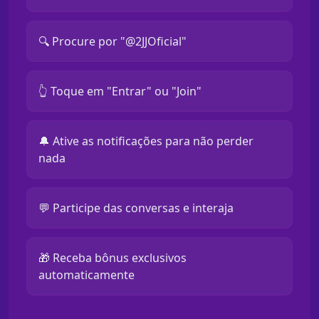
🔍 Procure por "@2JJOficial"
👆 Toque em "Entrar" ou "Join"
🔔 Ative as notificações para não perder
nada
💬 Participe das conversas e interaja
🎁 Receba bônus exclusivos
automaticamente