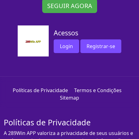
SEGUIR AGORA
Acessos
Login
Registrar-se
Políticas de Privacidade
Termos e Condições
Sitemap
Políticas de Privacidade
A 289Win APP valoriza a privacidade de seus usuários e