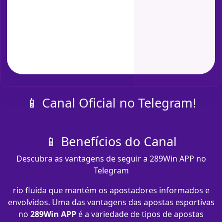
📱 Canal Oficial no Telegram!
📱 Benefícios do Canal
Descubra as vantagens de seguir a 289Win APP no
Telegram
rio fluida que mantém os apostadores informados e
envolvidos. Uma das vantagens das apostas esportivas
no
289Win APP
é a variedade de tipos de apostas