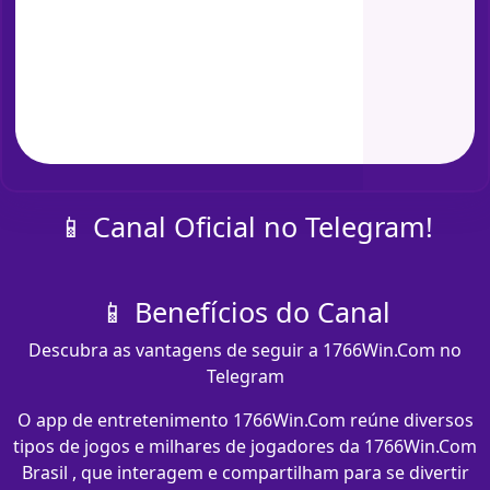
📱 Canal Oficial no Telegram!
📱 Benefícios do Canal
Descubra as vantagens de seguir a 1766Win.Com no
Telegram
O app de entretenimento 1766Win.Com reúne diversos
tipos de jogos e milhares de jogadores da 1766Win.Com
Brasil , que interagem e compartilham para se divertir