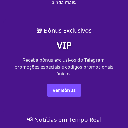
ainda mais.
🎁 Bônus Exclusivos
VIP
Receba bônus exclusivos do Telegram,
promoções especiais e códigos promocionais
únicos!
Ver Bônus
📢 Notícias em Tempo Real