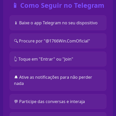
📱 Como Seguir no Telegram
📱 Baixe o app Telegram no seu dispositivo
🔍 Procure por "@1766Win.ComOficial"
👆 Toque em "Entrar" ou "Join"
🔔 Ative as notificações para não perder
nada
💬 Participe das conversas e interaja