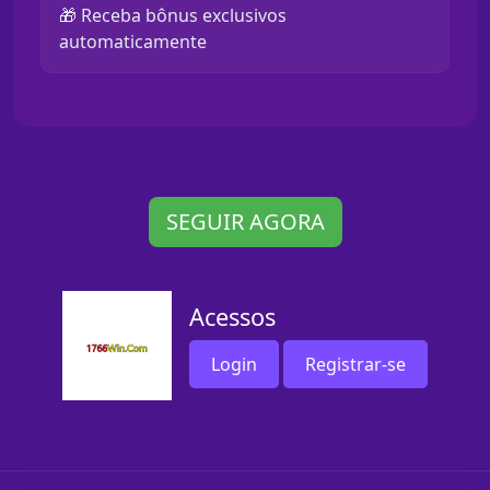
🎁 Receba bônus exclusivos
automaticamente
SEGUIR AGORA
Acessos
Login
Registrar-se