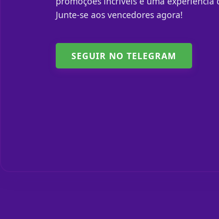
promoções incríveis e uma experiência d
Junte-se aos vencedores agora!
SEGUIR NO TELEGRAM