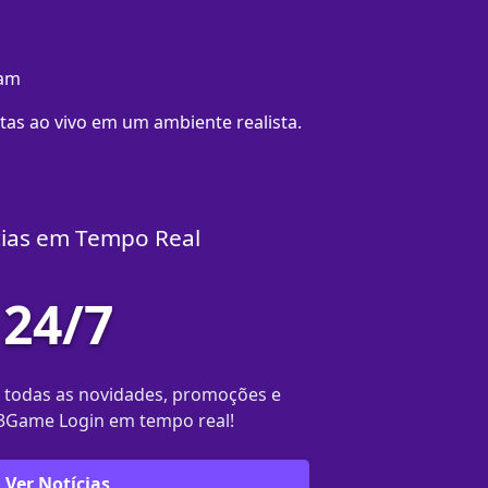
ram
tas ao vivo em um ambiente realista.
cias em Tempo Real
24/7
e todas as novidades, promoções e
3Game Login em tempo real!
Ver Notícias