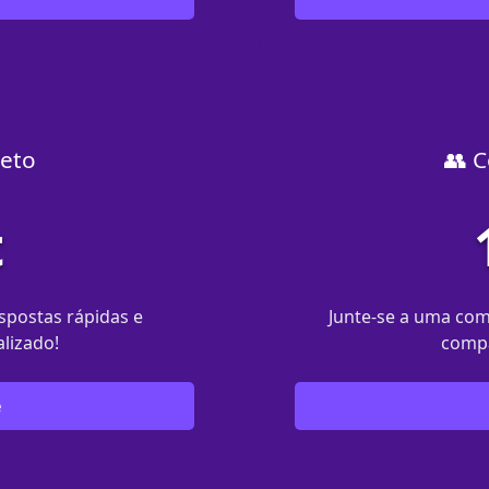
reto
👥 
t
espostas rápidas e
Junte-se a uma com
lizado!
compa
e