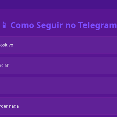
📱 Como Seguir no Telegram
ositivo
cial"
erder nada