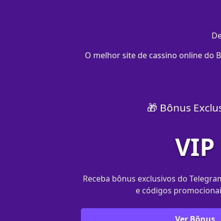
De
O melhor site de cassino online do 
🎁 Bônus Exclu
VIP
Receba bônus exclusivos do Telegra
e códigos promocionai
Ver Bônus