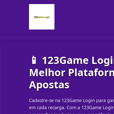
📱 123Game Logi
Melhor Platafor
Apostas
Cadastre-se na 123Game Login para ga
em cada recarga. Com a 123Game Login