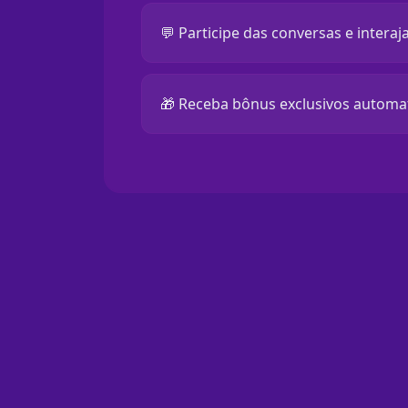
💬 Participe das conversas e interaj
🎁 Receba bônus exclusivos autom