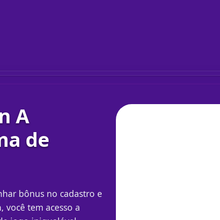
n A
ma de
nhar bônus no cadastro e
, você tem acesso a