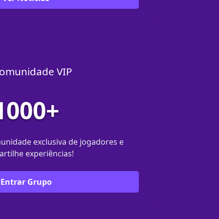
Comunidade VIP
1000+
unidade exclusiva de jogadores e
rtilhe experiências!
Entrar Grupo