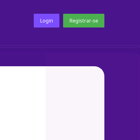
Login
Registrar-se