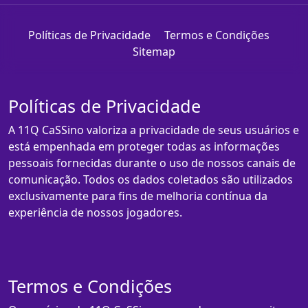
Políticas de Privacidade
Termos e Condições
Sitemap
Políticas de Privacidade
A 11Q CaSSino valoriza a privacidade de seus usuários e
está empenhada em proteger todas as informações
pessoais fornecidas durante o uso de nossos canais de
comunicação. Todos os dados coletados são utilizados
exclusivamente para fins de melhoria contínua da
experiência de nossos jogadores.
Termos e Condições