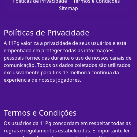
Políticas de Privacidade
Termos e Condições
Sitemap
Políticas de Privacidade
A 11Pg valoriza a privacidade de seus usuários e está
empenhada em proteger todas as informações
pessoais fornecidas durante o uso de nossos canais de
comunicação. Todos os dados coletados são utilizados
exclusivamente para fins de melhoria contínua da
experiência de nossos jogadores.
Termos e Condições
Os usuários da 11Pg concordam em respeitar todas as
regras e regulamentos estabelecidos. É importante ler