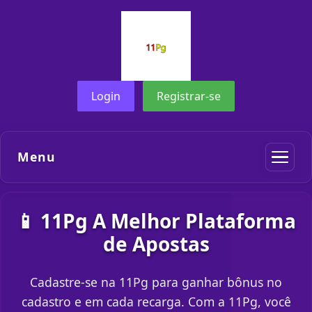
Login
Registrar-se
Menu
📱 11Pg A Melhor Plataforma
de Apostas
Cadastre-se na 11Pg para ganhar bônus no
cadastro e em cada recarga. Com a 11Pg, você