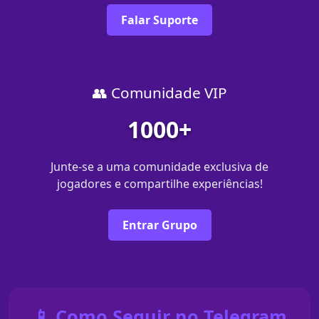
Falar Suporte
👥 Comunidade VIP
1000+
Junte-se a uma comunidade exclusiva de
jogadores e compartilhe experiências!
Entrar Grupo
📱 Como Seguir no Telegram