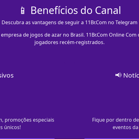
📱 Benefícios do Canal
Descubra as vantagens de seguir a 11Br.Com no Telegram
mpresa de jogos de azar no Brasil. 11Br.Com Online Com
jogadores recém-registrados.
sivos
📢 Notí
m, promoções especiais
Fique por dentro d
s únicos!
eventos da