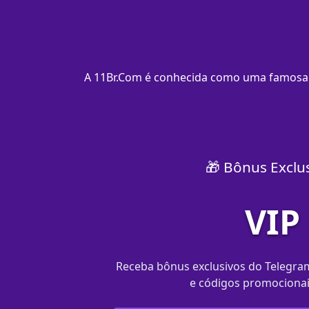
A 11Br.Com é conhecida como uma famosa e
🎁 Bônus Exclu
VIP
Receba bônus exclusivos do Telegra
e códigos promocionai