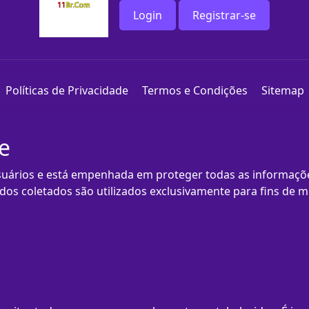
Login
Registrar-se
Políticas de Privacidade
Termos e Condições
Sitemap
de
usuários e está empenhada em proteger todas as informaçõ
os coletados são utilizados exclusivamente para fins de m