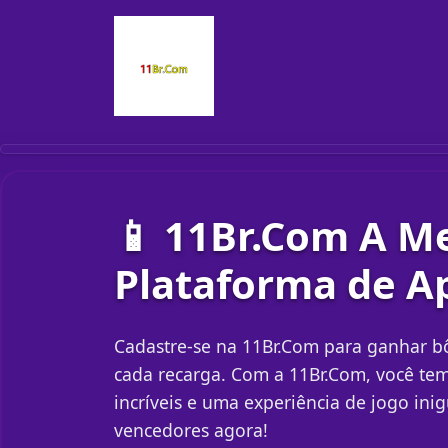
📱 11Br.Com A M
Plataforma de A
Cadastre-se na 11Br.Com para ganhar b
cada recarga. Com a 11Br.Com, você te
incríveis e uma experiência de jogo inig
vencedores agora!