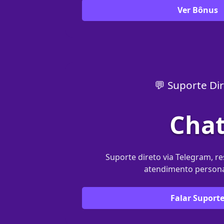
Ver Bônus
💬 Suporte Di
Cha
Suporte direto via Telegram, r
atendimento persona
Falar Suport