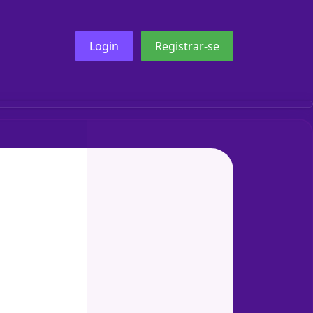
Login
Registrar-se