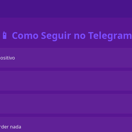
📱 Como Seguir no Telegram
ositivo
erder nada