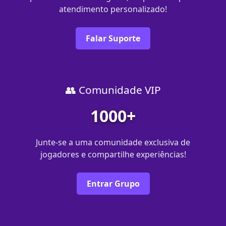
atendimento personalizado!
Falar Suporte
👥 Comunidade VIP
1000+
Junte-se a uma comunidade exclusiva de
jogadores e compartilhe experiências!
Entrar Grupo