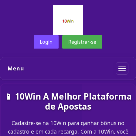
Login
Registrar-se
Menu
📱 10Win A Melhor Plataforma
de Apostas
Cadastre-se na 10Win para ganhar bônus no
cadastro e em cada recarga. Com a 10Win, você