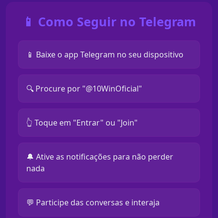
📱 Como Seguir no Telegram
📱 Baixe o app Telegram no seu dispositivo
🔍 Procure por "@10WinOficial"
👆 Toque em "Entrar" ou "Join"
🔔 Ative as notificações para não perder
nada
💬 Participe das conversas e interaja